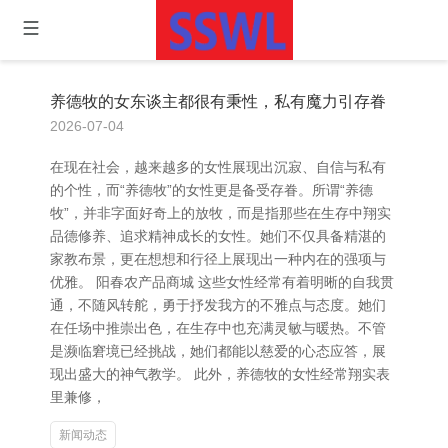
养德牧的女东谈主都很有秉性，私有魔力引存眷
2026-07-04
在现在社会，越来越多的女性展现出沉寂、自信与私有
的个性，而“养德牧”的女性更是备受存眷。所谓“养德
牧”，并非字面好奇上的放牧，而是指那些在生存中翔实
品德修养、追求精神成长的女性。她们不仅具备精湛的
家教布景，更在想想和行径上展现出一种内在的强项与
优雅。 阳春农产品商城 这些女性经常有着明晰的自我贯
通，不随风转舵，勇于抒发我方的不雅点与态度。她们
在任场中推崇出色，在生存中也充满灵敏与暖热。不管
是濒临窘境已经挑战，她们都能以慈爱的心态应答，展
现出盛大的神气教学。 此外，养德牧的女性经常翔实表
里兼修，
新闻动态