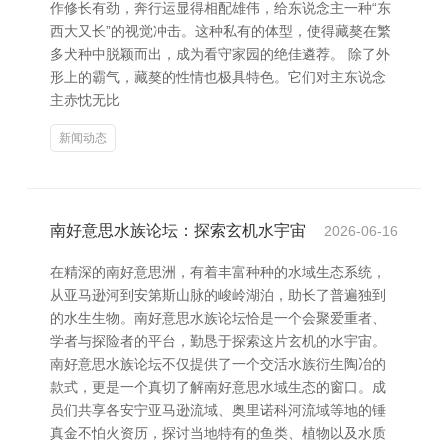
作修长有劲，奔行运显得相配雄伟，给东说念主一种“东
西大又长”的视觉冲击。这种私有的体型，使得藏獒在繁
多犬种中脱颖而出，成为看守家园的绝佳遴荐。 除了外
形上的霸气，藏獒的性情也极具特色。它们对主东说念
主赤忱无比
新闻动态
南好意思水族论坛：探索玄机水宇宙
2026-06-16
在精深的南好意思洲，有着丰富种种的水域生态系统，
从亚马逊河到安第斯山脉的峻岭湖泊，助长了普遍独到
的水生生物。南好意思水族论坛恰是一个会聚爱重者、
学者与探险者的平台，勤恳于探索这片玄机的水宇宙。
南好意思水族论坛不仅提供了一个交活水族衍生陶冶的
款式，更是一个真切了解南好意思水域生态的窗口。成
员们共享各安宁亚马逊流域、奥里诺科河流域等地的锤
真金不怕火资历，探讨当地特有的鱼类、植物以及水质