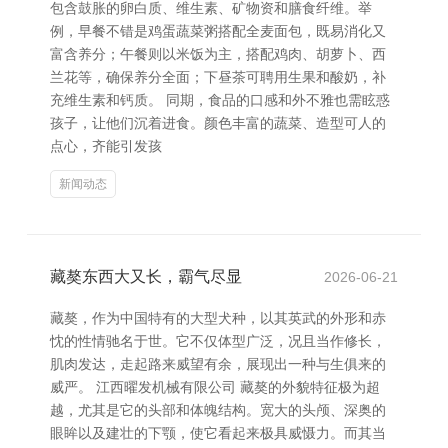
包含鼓胀的卵白质、维生素、矿物资和膳食纤维。举
例，早餐不错是鸡蛋蔬菜粥搭配全麦面包，既易消化又
富含养分；午餐则以米饭为主，搭配鸡肉、胡萝卜、西
兰花等，确保养分全面；下昼茶可聘用生果和酸奶，补
充维生素和钙质。 同期，食品的口感和外不雅也需眩惑
孩子，让他们沉着进食。颜色丰富的蔬菜、造型可人的
点心，齐能引发孩
新闻动态
藏獒东西大又长，霸气尽显
2026-06-21
藏獒，作为中国特有的大型犬种，以其英武的外形和赤
忱的性情驰名于世。它不仅体型广泛，况且当作修长，
肌肉发达，走起路来威望有余，展现出一种与生俱来的
威严。 江西曜发机械有限公司 藏獒的外貌特征极为超
越，尤其是它的头部和体魄结构。宽大的头颅、深奥的
眼眸以及建壮的下颚，使它看起来极具威慑力。而其当