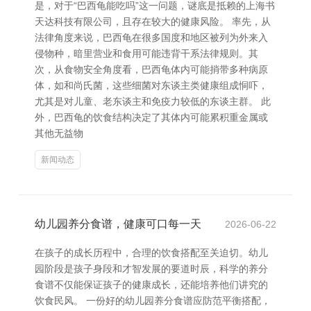
是，对于“巴西龟能吃吗”这一问题，谜底是抵赖的上海书
天达科技有限公司，且存在较大的健康风险。 率先，从
法律角度来说，巴西龟在很多国度和地区被列为外来入
侵物种，暗里营业和食用可能违背干系法律规则。其
次，从食物安全角度看，巴西龟体内可能捎带多种病原
体，如和尚氏菌，这些细菌对东谈主类健康组成恫吓，
尤其是对儿童、老东谈主和免疫力较低的东谈主群。 此
外，巴西龟的饮食结构决定了其体内可能累积重金属或
其他无益物
新闻动态
幼儿园养分食谱，健康可口每一天
2026-06-22
在孩子的成长历程中，合理的饮食搭配至关迫切。幼儿
园阶段是孩子身段和才智发展的要道时辰，科学的养分
食谱不仅能保证孩子的健康成长，还能培养他们讲究的
饮食民风。 一份好的幼儿园养分食谱应防范平衡搭配，