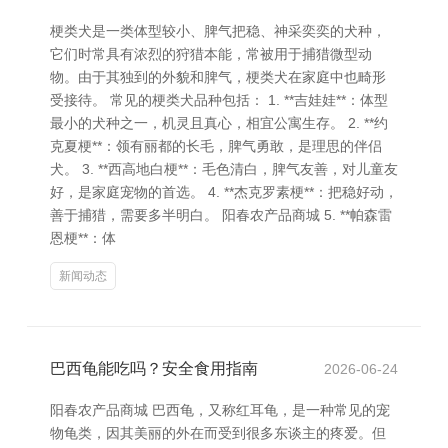
梗类犬是一类体型较小、脾气把稳、神采奕奕的犬种，
它们时常具有浓烈的狩猎本能，常被用于捕猎微型动
物。由于其独到的外貌和脾气，梗类犬在家庭中也畸形
受接待。 常见的梗类犬品种包括： 1. **吉娃娃**：体型
最小的犬种之一，机灵且真心，相宜公寓生存。 2. **约
克夏梗**：领有丽都的长毛，脾气勇敢，是理思的伴侣
犬。 3. **西高地白梗**：毛色清白，脾气友善，对儿童友
好，是家庭宠物的首选。 4. **杰克罗素梗**：把稳好动，
善于捕猎，需要多半明白。 阳春农产品商城 5. **帕森雷
恩梗**：体
新闻动态
巴西龟能吃吗？安全食用指南
2026-06-24
阳春农产品商城 巴西龟，又称红耳龟，是一种常见的宠
物龟类，因其美丽的外在而受到很多东谈主的疼爱。但