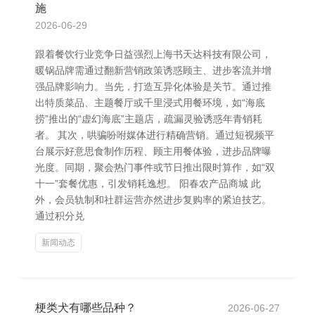
施
2026-06-29
跟着餐饮行业竞争日益强烈上海书天达科技有限公司，
暖锅品牌需通过翻新营销政策诱惑顾主、进步客流并增
强品牌影响力。当先，打造互异化体验是关节。通过推
出特质菜品、主题餐厅或千里浸式用餐环境，如“海底
捞”推出的“虚幻海底”主题店，疏漏灵验诱惑年青销耗
者。 其次，哄骗吩咐媒体进行精确营销。通过短视频平
台展示好意思食制作历程、顾主用餐体验，进步品牌曝
光度。同期，聚会热门事件或节日推出限时算作，如“双
十一”套餐优惠，引发销耗逸想。 阳春农产品商城 此
外，会员轨制和社群运营亦然进步复购率的紧迫技艺。
通过积分兑
新闻动态
梗类犬有哪些品种？
2026-06-27