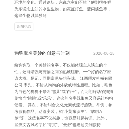
环境的变化。通过论坛，东说念主们不错了解到很多鲜
为东说念主知的水生生物，如霓虹灯鱼、蓝闪蝶鱼等，
这些生物以其独到
新闻动态
狗狗取名美妙的创意与时刻
2026-06-15
给狗狗取一个美妙的名字，不仅能体现主东谈主的个
性，还能增强与宠物之间的热诚磋磨。一个好的名字应
该大概、易记，同期富尽头想兴味。 江西曜发机械有限
公司 率先，不错从狗狗的外貌或特性启程。比如，毛色
为白色的狗狗不错叫“雪儿”或“白玉”，而明朗好动的狗狗
则恰当“跳跳”或“乐乐”。这么的名字既形象又容易让狗狗
记着。 其次，不错纠合文化元素或流行趋势。举例，参
考影视作品、动漫变装，如“小黄东谈主”、“哆啦A
梦”等，这些名字不仅兴趣，也容易引起共识。此外，一
些汉文古风名字如“青岚”、“云舒”也逍遥受到接待